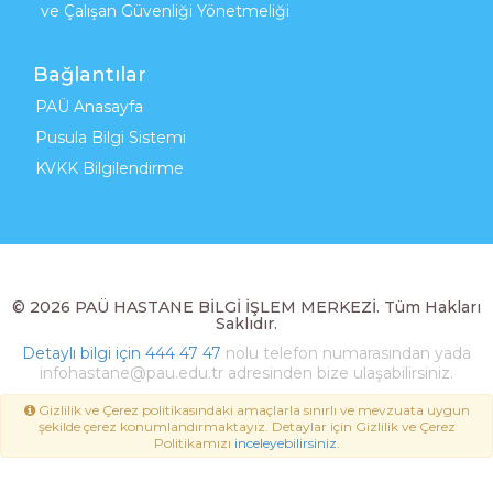
ve Çalışan Güvenliği Yönetmeliği
Bağlantılar
PAÜ Anasayfa
Pusula Bilgi Sistemi
KVKK Bilgilendirme
© 2026 PAÜ HASTANE BİLGİ İŞLEM MERKEZİ. Tüm Hakları
Saklıdır.
Detaylı bilgi için
444 47 47
nolu telefon numarasından yada
infohastane@pau.edu.tr adresinden bize ulaşabilirsiniz.
Gizlilik ve Çerez politikasındaki amaçlarla sınırlı ve mevzuata uygun
şekilde çerez konumlandırmaktayız. Detaylar için Gizlilik ve Çerez
Politikamızı
inceleyebilirsiniz
.