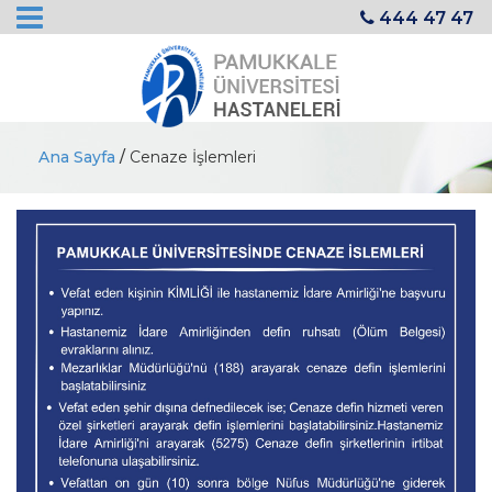
444 47 47
Ana Sayfa
/
Cenaze İşlemleri