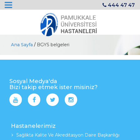
444 47 47
Ana Sayfa
/
BGYS belgeleri
Sosyal Medya'da
Bizi takip etmek ister misiniz?
Hastanelerimiz
Sağlıkta Kalite Ve Akreditasyon Daire Başkanlığı