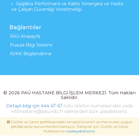
Sağlıkta Performans ve Kalite Yönergesi ve Hasta
ve Çalışan Güvenliği Yönetmeliği
Bağlantılar
PAÜ Anasayfa
Pusula Bilgi Sistemi
KVKK Bilgilendirme
© 2026 PAÜ HASTANE BİLGİ İŞLEM MERKEZİ. Tüm Hakları
Saklıdır.
Detaylı bilgi için
444 47 47
nolu telefon numarasından yada
infohastane@pau.edu.tr adresinden bize ulaşabilirsiniz.
Gizlilik ve Çerez politikasındaki amaçlarla sınırlı ve mevzuata uygun
şekilde çerez konumlandırmaktayız. Detaylar için Gizlilik ve Çerez
Politikamızı
inceleyebilirsiniz
.