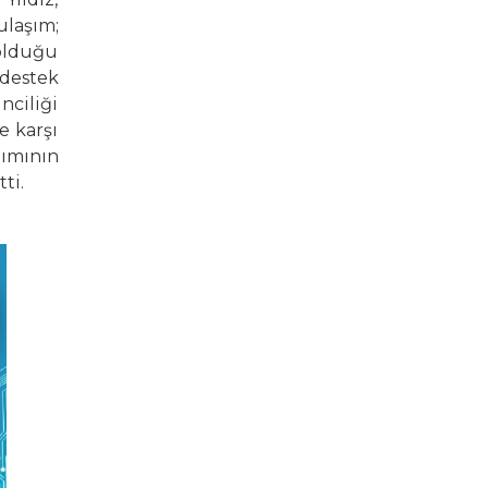
ulaşım;
 olduğu
 destek
nciliği
e karşı
ımının
ti.