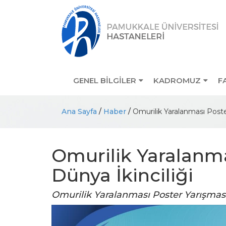
GENEL BİLGİLER
KADROMUZ
F
Ana Sayfa
/
Haber
/
Omurilik Yaralanması Poste
Omurilik Yaralanm
Dünya İkinciliği
 El Hijyeni
Antimikrobiyal
Farkındalık Haftası
Omurilik Yaralanması Poster Yarışması
 00:00:00
18.11.2024 00:00:00