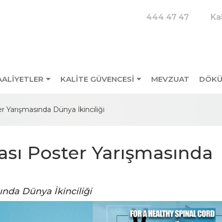
444 47 47
Ka
AALİYETLER
KALITE GÜVENCESI
MEVZUAT
DÖKÜ
r Yarışmasında Dünya İkinciliği
ası Poster Yarışmasında
Pamukkale
Dünya El Hijye
Üniversitesi
Günü
nda Dünya İkinciliği
Hastanesi Kadınlar
5.05.2025 00:00:00
Masa Tenisi Takımı