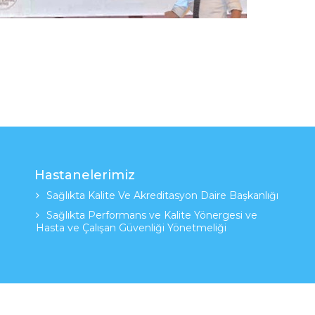
Hastanelerimiz
Sağlıkta Kalite Ve Akreditasyon Daire Başkanlığı
Sağlıkta Performans ve Kalite Yönergesi ve
Hasta ve Çalışan Güvenliği Yönetmeliği