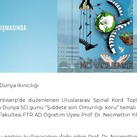
Üçüncü Oldu
9.10.2024 00:00:00
Dünya İkinciliği
Antwerp’de düzenlenen Uluslararası Spinal Kord Top
len Dünya SCI günü “Şiddete son: Omuriliği koru” temalı
Fakültesi FTR AD Öğretim Üyesi Prof. Dr. Necmettin Yı
bu posteri kullanacağını ifade eden Prof. Dr. Necmettin 