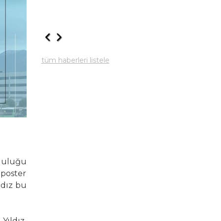
tüm haberleri listele
luluğu
 poster
ldız bu
Yıldız,